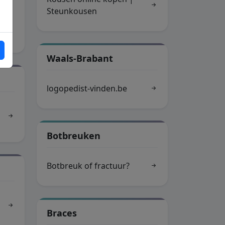
Steunkousen
t
Waals-Brabant
logopedist-vinden.be
Botbreuken
Botbreuk of fractuur?
Braces