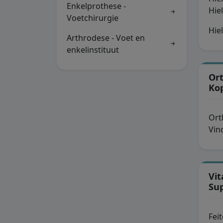
Enkelprothese -
Hie
Voetchirurgie
Hie
Arthrodese - Voet en
enkelinstituut
Or
Ko
Ort
Vin
Vi
Su
Fei