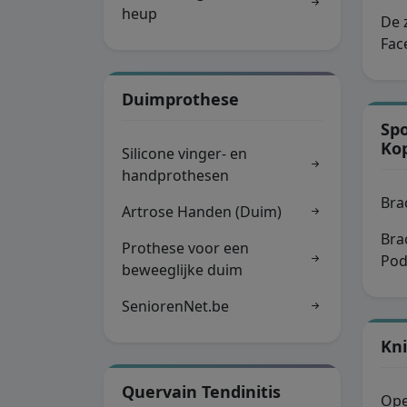
heup
De 
Fac
Duimprothese
Spo
Ko
Silicone vinger- en
handprothesen
Bra
Artrose Handen (Duim)
Bra
Prothese voor een
Pod
beweeglijke duim
SeniorenNet.be
Kni
Quervain Tendinitis
Ope