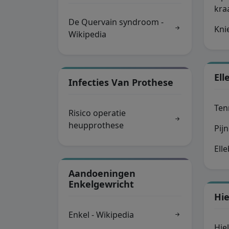
kra
De Quervain syndroom -
Kni
Wikipedia
El
Infecties Van Prothese
Ten
Risico operatie
heupprothese
Pij
Ell
Aandoeningen
Enkelgewricht
Hie
Enkel - Wikipedia
Hie