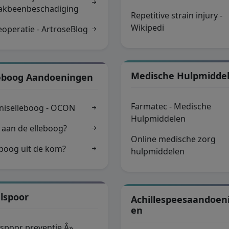
akbeenbeschadiging
Repetitive strain injury -
Wikipedi
eoperatie - ArtroseBlog
Medische Hulpmidde
leboog Aandoeningen
Farmatec - Medische
niselleboog - OCON
Hulpmiddelen
n aan de elleboog?
Online medische zorg
eboog uit de kom?
hulpmiddelen
lspoor
Achillespeesaandoen
En
lspoor preventie Â»