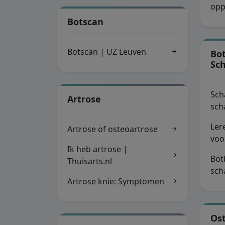
opp
Botscan
Botscan | UZ Leuven
Bo
Sc
Sch
Artrose
sch
Ler
Artrose of osteoartrose
vo
Ik heb artrose |
Bot
Thuisarts.nl
sch
Artrose knie: Symptomen
Os