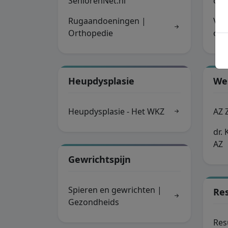
SeniorenNet.nl
ort
Rugaandoeningen |
Ver
Orthopedie
ort
Heupdysplasie
We
Heupdysplasie - Het WKZ
AZ 
dr. 
AZ
Gewrichtspijn
Spieren en gewrichten |
Re
Gezondheids
Res