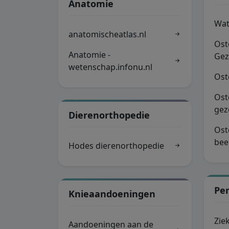
Anatomie
Wat
anatomischeatlas.nl
Ost
Anatomie -
Gez
wetenschap.infonu.nl
Ost
Ost
gez
Dierenorthopedie
Ost
bee
Hodes dierenorthopedie
Pe
Knieaandoeningen
Zie
Aandoeningen aan de