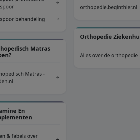
lspoor
orthopedie.beginthier.nl
lspoor behandeling
Orthopedie Ziekenhu
thopedisch Matras
pen?
Alles over de orthopedie
hopedisch Matras -
den.nl
tamine En
pplementen
ten & fabels over