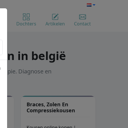
ome
Dochters
Artikelen
Contact
en in belgië
n
herapie. Diagnose en
Braces, Zolen En
Compressiekousen
Kousen online kopen |