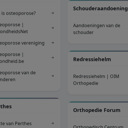
Schouderaandoenin
 is osteoporose?
eoporose |
Aandoeningen van de
ondheidsNet
schouder
eoporose vereniging
eoporose |
Redressiehelm
ondheid.be
eoporose van de
Redressiehelm | OIM
nderen
Orthopedie
rthes
Orthopedie Forum
kte van Perthes
Orthopedisch Centrum