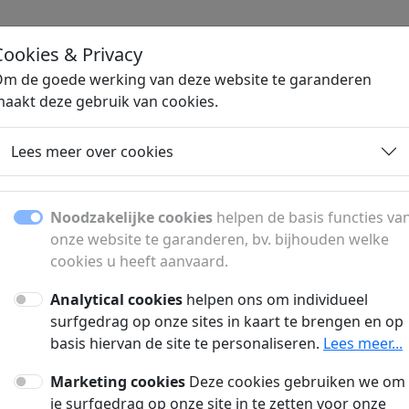
Cookies & Privacy
H
m de goede werking van deze website te garanderen
aakt deze gebruik van cookies.
Lees meer over cookies
n en oogzorgspecialist
Noodzakelijke cookies
helpen de basis functies va
n België en informatie over oogzorg en visuele t
onze website te garanderen, bv. bijhouden welke
behandeling van oogafwijkingen.
cookies u heeft aanvaard.
Analytical cookies
helpen ons om individueel
surfgedrag op onze sites in kaart te brengen en op
twerpen
Heupprothese
basis hiervan de site te personaliseren.
Lees meer...
Marketing cookies
Deze cookies gebruiken we om
 in oog met de
Nieuwe heupprothese?
je surfgedrag op onze site in te zetten voor onze