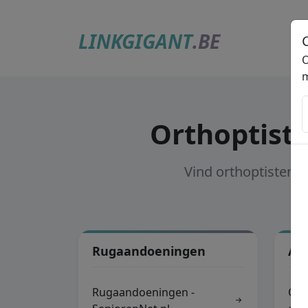
LINKGIGANT
.BE
O
m
Orthoptiste
Vind orthoptisten i
Rugaandoeningen
An
Rugaandoeningen -
Oog