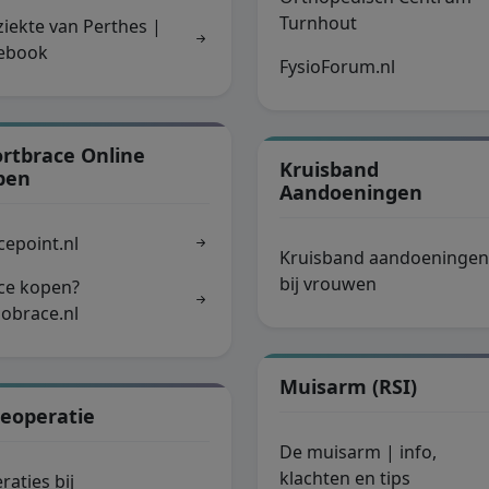
Turnhout
ziekte van Perthes |
ebook
FysioForum.nl
rtbrace Online
Kruisband
pen
Aandoeningen
cepoint.nl
Kruisband aandoeningen
bij vrouwen
ce kopen?
obrace.nl
Muisarm (RSI)
eoperatie
De muisarm | info,
klachten en tips
raties bij