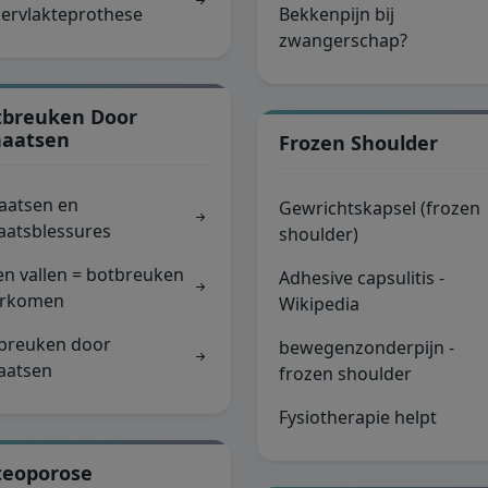
ervlakteprothese
Bekkenpijn bij
zwangerschap?
tbreuken Door
haatsen
Frozen Shoulder
aatsen en
Gewrichtskapsel (frozen
aatsblessures
shoulder)
en vallen = botbreuken
Adhesive capsulitis -
orkomen
Wikipedia
breuken door
bewegenzonderpijn -
aatsen
frozen shoulder
Fysiotherapie helpt
teoporose